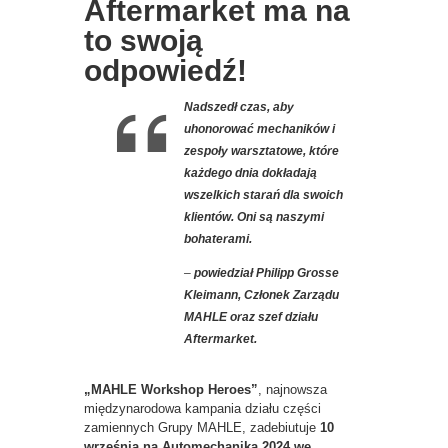
Aftermarket ma na
to swoją
odpowiedź!
Nadszedł czas, aby
uhonorować mechaników i
zespoły warsztatowe, które
każdego dnia dokładają
wszelkich starań dla swoich
klientów. Oni są naszymi
bohaterami.
–
powiedział Philipp Grosse
Kleimann, Członek Zarządu
MAHLE oraz szef działu
Aftermarket.
„MAHLE Workshop Heroes”
, najnowsza
międzynarodowa kampania działu części
zamiennych Grupy MAHLE, zadebiutuje
10
września na Automechanika 2024 we