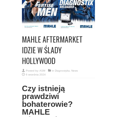
MAHLE AFTERMARKET
IDZIE W ŚLADY
HOLLYWOOD
Posted by:
ASM
in
Diagnostyka
,
News
6 września 2024
Czy istnieją
prawdziwi
bohaterowie?
MAHLE