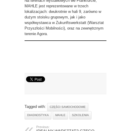
Na terenach wystawowych we Frankfurcie,
MAHLE jest reprezentowane w trzech
lokalizacjach: dwukrotnie w hali 9, zarówno w
dużym stoisku grupowym, jak i jako
współwystawca w Zukunftswerkstatt (Warsztat
Przyszłości Mobilności), oraz na zewnętrznym
terenie Agora.
Tagged with:
CZĘŚCI SAMOCHODOWE
DIAGNOSTYKA
MAHLE
SZKOLENIA
Previous:
IDEALNY WARSZTAT? CZEGO