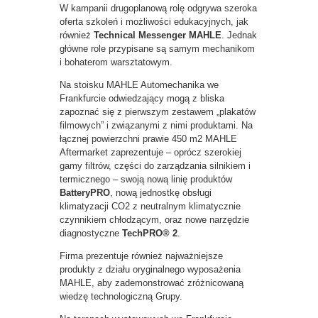
W kampanii drugoplanową rolę odgrywa szeroka
oferta szkoleń i możliwości edukacyjnych, jak
również
Technical Messenger MAHLE
. Jednak
główne role przypisane są samym mechanikom
i bohaterom warsztatowym.
Na stoisku MAHLE Automechanika we
Frankfurcie odwiedzający mogą z bliska
zapoznać się z pierwszym zestawem „plakatów
filmowych” i związanymi z nimi produktami. Na
łącznej powierzchni prawie 450 m2 MAHLE
Aftermarket zaprezentuje – oprócz szerokiej
gamy filtrów, części do zarządzania silnikiem i
termicznego – swoją nową linię produktów
BatteryPRO
, nową jednostkę obsługi
klimatyzacji CO2 z neutralnym klimatycznie
czynnikiem chłodzącym, oraz nowe narzędzie
diagnostyczne
TechPRO® 2
.
Firma prezentuje również najważniejsze
produkty z działu oryginalnego wyposażenia
MAHLE, aby zademonstrować zróżnicowaną
wiedzę technologiczną Grupy.