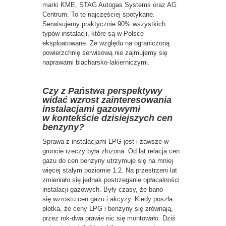
marki KME, STAG Autogas Systems oraz AG
Centrum. To te najczęściej spotykane.
Serwisujemy praktycznie 90% wszystkich
typów instalacji, które są w Polsce
eksploatowane. Ze względu na ograniczoną
powierzchnię serwisową nie zajmujemy się
naprawami blacharsko-lakierniczymi.
Czy z Państwa perspektywy
widać wzrost zainteresowania
instalacjami gazowymi
w kontekście dzisiejszych cen
benzyny?
Sprawa z instalacjami LPG jest i zawsze w
gruncie rzeczy była złożona. Od lat relacja cen
gazu do cen benzyny utrzymuje się na mniej
więcej stałym poziomie 1:2. Na przestrzeni lat
zmieniało się jednak postrzeganie opłacalności
instalacji gazowych. Były czasy, że bano
się wzrostu cen gazu i akcyzy. Kiedy poszła
plotka, że ceny LPG i benzyny się zrównają,
przez rok-dwa prawie nic się montowało. Dziś