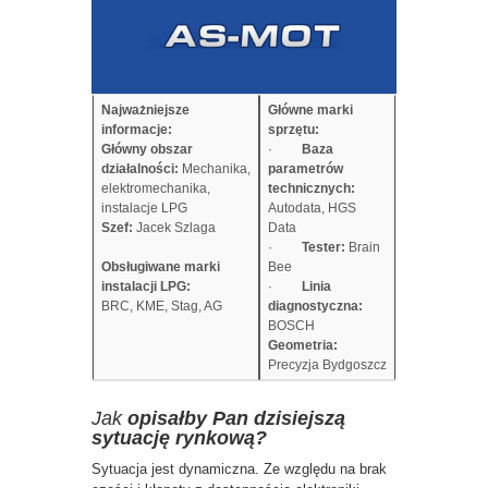
Najważniejsze
Główne marki
informacje:
sprzętu:
Główny obszar
·
Baza
działalności:
Mechanika,
parametrów
elektromechanika,
technicznych:
instalacje LPG
Autodata, HGS
Szef:
Jacek Szlaga
Data
·
Tester:
Brain
Obsługiwane marki
Bee
instalacji LPG:
·
Linia
BRC, KME, Stag, AG
diagnostyczna:
BOSCH
Geometria:
Precyzja Bydgoszcz
Jak
opisałby Pan dzisiejszą
sytuację rynkową?
Sytuacja jest dynamiczna. Ze względu na brak