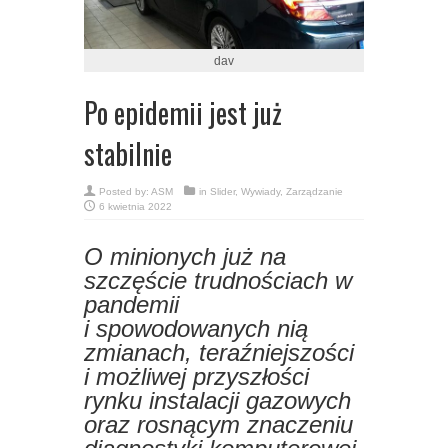
dav
Po epidemii jest już
stabilnie
Posted by:
ASM
in
Slider
,
Wywiady
,
Zarządzanie
6 kwietnia 2022
O minionych już na
szczęście trudnościach w
pandemii
i spowodowanych nią
zmianach, teraźniejszości
i możliwej przyszłości
rynku instalacji gazowych
oraz rosnącym znaczeniu