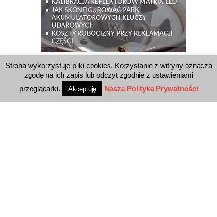
Strona wykorzystuje pliki cookies. Korzystanie z witryny oznacza
WYSZUKIWARKA
zgodę na ich zapis lub odczyt zgodnie z ustawieniami
przeglądarki.
Nasza Polityka Prywatności
Akceptuję
WYDAWNICTWO
Reklama
E-wydanie
Newsletter
Polityka prywatności
KONTAKT