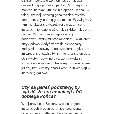
Czasami pokutuje taka opinia, że jak gaz
poszedł w górę i kosztuje 3 – 3,5 złotego, to
montaż instalacji już się nie opłaca. Jednak w
takiej sytuacji bezwzględna różnica między
ceną benzyny a ceną gazu rośnie. W związku z
tym instalacja się wcześniej zwraca – cena
instalacji nie idzie w górę tak szybko, jak cena
paliwa. Można czasem spotkać się z
podobnymi mylnymi przekonaniami. Widziałem
przykładowo kiedyś w prasie niepodparty
żadnymi sensownymi obliczeniami artykuł, że
im więcej się jeździ, tym mniej gaz się opłaca.
Oczywistym powinno być, że im większa
różnica w cenie gazu i benzyny i im więcej się
jeździ, tym krótszy czas zwrotu z inwestycji w
instalację gazową.
Czy są jakieś podstawy, by
sądzić, że era instalacji LPG
dobiega końca?
W tej chwili nie. Spalany w popularnych
instalacjach propan-butan jest pochodną
przerobu ropy naftowej. Dopóki będziemy