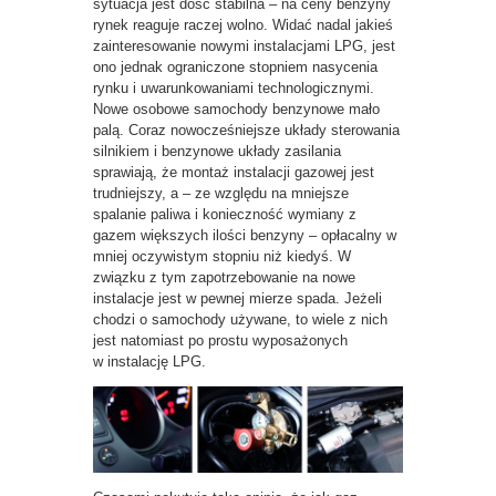
sytuacja jest dość stabilna – na ceny benzyny
rynek reaguje raczej wolno. Widać nadal jakieś
zainteresowanie nowymi instalacjami LPG, jest
ono jednak ograniczone stopniem nasycenia
rynku i uwarunkowaniami technologicznymi.
Nowe osobowe samochody benzynowe mało
palą. Coraz nowocześniejsze układy sterowania
silnikiem i benzynowe układy zasilania
sprawiają, że montaż instalacji gazowej jest
trudniejszy, a – ze względu na mniejsze
spalanie paliwa i konieczność wymiany z
gazem większych ilości benzyny – opłacalny w
mniej oczywistym stopniu niż kiedyś. W
związku z tym zapotrzebowanie na nowe
instalacje jest w pewnej mierze spada. Jeżeli
chodzi o samochody używane, to wiele z nich
jest natomiast po prostu wyposażonych
w instalację LPG.