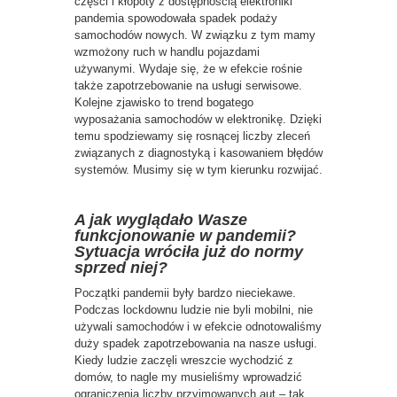
części i kłopoty z dostępnością elektroniki
pandemia spowodowała spadek podaży
samochodów nowych. W związku z tym mamy
wzmożony ruch w handlu pojazdami
używanymi. Wydaje się, że w efekcie rośnie
także zapotrzebowanie na usługi serwisowe.
Kolejne zjawisko to trend bogatego
wyposażania samochodów w elektronikę. Dzięki
temu spodziewamy się rosnącej liczby zleceń
związanych z diagnostyką i kasowaniem błędów
systemów. Musimy się w tym kierunku rozwijać.
A jak wyglądało Wasze
funkcjonowanie w pandemii?
Sytuacja wróciła już do normy
sprzed niej?
Początki pandemii były bardzo nieciekawe.
Podczas lockdownu ludzie nie byli mobilni, nie
używali samochodów i w efekcie odnotowaliśmy
duży spadek zapotrzebowania na nasze usługi.
Kiedy ludzie zaczęli wreszcie wychodzić z
domów, to nagle my musieliśmy wprowadzić
ograniczenia liczby przyjmowanych aut – tak,