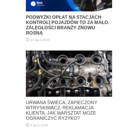
PODWYŻKI OPŁAT NA STACJACH
KONTROLI POJAZDÓW TO ZA MAŁO.
ZALEGŁOŚCI BRANŻY ZNOWU
ROSNĄ
13 lipca 2026
URWANA ŚWIECA, ZAPIECZONY
WTRYSKIWACZ, REKLAMACJA
KLIENTA. JAK WARSZTAT MOŻE
OGRANICZYĆ RYZYKO?
8 lipca 2026