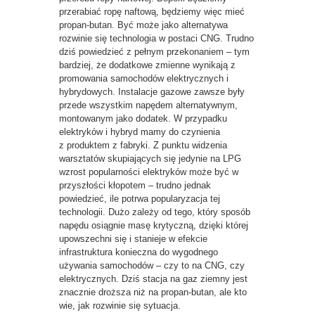
przerabiać ropę naftową, będziemy więc mieć
propan-butan. Być może jako alternatywa
rozwinie się technologia w postaci CNG. Trudno
dziś powiedzieć z pełnym przekonaniem – tym
bardziej, że dodatkowe zmienne wynikają z
promowania samochodów elektrycznych i
hybrydowych. Instalacje gazowe zawsze były
przede wszystkim napędem alternatywnym,
montowanym jako dodatek. W przypadku
elektryków i hybryd mamy do czynienia
z produktem z fabryki. Z punktu widzenia
warsztatów skupiających się jedynie na LPG
wzrost popularności elektryków może być w
przyszłości kłopotem – trudno jednak
powiedzieć, ile potrwa popularyzacja tej
technologii. Dużo zależy od tego, który sposób
napędu osiągnie masę krytyczną, dzięki której
upowszechni się i stanieje w efekcie
infrastruktura konieczna do wygodnego
używania samochodów – czy to na CNG, czy
elektrycznych. Dziś stacja na gaz ziemny jest
znacznie droższa niż na propan-butan, ale kto
wie, jak rozwinie się sytuacja.