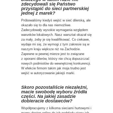
zdecydowali się Państwo
przystąpić do sieci partnerskiej
jednej z marek?
Próbowaliśmy kiedyś wejść w sieć dilerską, ale
okazało się to dla nas niemożliwe.
Zadecydowały wysokie wymagania względem
warunków lokalowych. Nasz warsztat okazał się
za mały, żeby je się kwalifikować. Co ciekawe,
wydaje mi się, że wymogi z tym zakresie są w
naszym kraju większe niż na Zachodzie.
Zapewne w pewnej mierze jest to związane
z oporami dilerów, którzy nie chcą dopuszczać
nowych podmiotów do wewnętrznej konkurencji.
W efekcie firmom takim jak moja trudno jest
wejść w autoryzowanie jakiejś marki.
Skoro pozostaliście niezależni,
macie swobodę wyboru źródła
części. Na jakiej zasadzie
dobieracie dostawców?
Współpracujemy z kilkoma sieciami hurtowymi i
mamy dostęp online do ich podglądu stanu ich