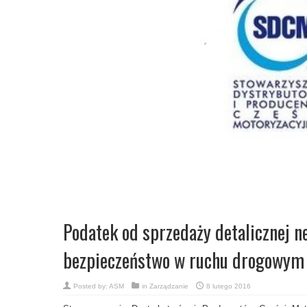
Podatek od sprzedaży detalicznej n
bezpieczeństwo w ruchu drogowym
Posted by:
ASM
in
Zarządzanie
8 lutego 2016