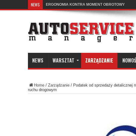
NEWS
ERGONOMIA KONTRA MOMENT OBROTOWY
KALIBRACJA REFLEKTORÓW MATRIX LED – DLA
NEWS
WARSZTAT
ZARZĄDZANIE
NOWOŚ
Home
/
Zarządzanie
/
Podatek od sprzedaży detalicznej 
ruchu drogowym