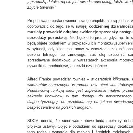
„sprzedażą detaliczną nie jest świadczenie usług, także wte
zbycie towarów.”
Proponowane postanowienia nowego projektu nie są jednak 
doprowadzić do tego, że
w swojej codziennej działalnośc
musiały prowadzić odrębną ewidencję sprzedaży następu
sprzedaży pozostałej
. Nie będzie to proste, gdyż np. te 
będą objęte podatkiem w przypadku ich montażu/uzupełnieni
w sytuacji, gdy klient postanowi w warsztacie zakupić op
sezonu letniego lub zimowego, zaś olej uzupełnić sa
sprzedawane dodatkowo w warsztatach akcesoria motoryza
dywaniki samochodowe, apteczki czy gaśnice.
Alfred Franke powiedział również –
w ostatnich kilkunastu 
warsztatów zrzeszonych w ramach tzw. sieci warsztatowych,
Podstawową funkcją sieci jest zapewnienie małym prze
zakresie know-how, w tym dostępu do nowoczesnego 
diagnostycznego), co przekłada się na jakość świadczo
bezpieczeństwo na polskich drogach
.
SDCM ocenia, że sieci warsztatowe będą spełniały defini
projektu ustawy. Objęcie podatkiem od sprzedaży detaliczn
tego rodzaju wsparcia dla małych i średnich rodzimych