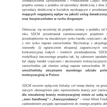
Stowarzyszenia Dystrybutorów i Producentów Części Mo
projektu ustawy o podatku od sprzedaży detalicznej z dnia
sprzedaży detalicznej w kształcie wynikającym z przedstaw
mających negatywny wpływ na jakość usług świadczony
oraz bezpieczeństwo w ruchu drogowym
.
Odnosząc się wcześniej do projektu ustawy o podatku od h
roku SDCM przedstawiał zainteresowanym projektem mi
przedsiębiorstw na niezależnym rynku handlu częściami i 
z nim rynku napraw samochodów. Wychodząc z aksjologic
stanowiły: (i) ograniczenie ekspansji zagranicznych si
konkurencyjnej małych i średnich przedsiębiorstw, SDC
modyfikacji ówczesnego projektu tak, by zakresem opodatk
był objęty handel częściami i akcesoriami motoryzacyjnym
samochodów, jak również usługi napraw samochodów. 
umożliwiłoby utrzymanie wysokiego udziału pols
motoryzacyjnej w Polsce
.
SDCM rozumie wyłącznie fiskalny cel nowej daniny na grunc
naszym obowiązkiem jako reprezentanta branży jest zwróc
dla niezależnej branży motoryzacyjnej niesie ze sobą 
„sieci handlowej” i „franczyzodawcy”
– mówi Alfred Fran
zadowoleniem przyjęła wprowadzenie do nowego projektu defin