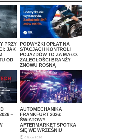
Y PRZY
PODWYŻKI OPŁAT NA
I: JAK
STACJACH KONTROLI
M
POJAZDÓW TO ZA MAŁO.
TU OD
ZALEGŁOŚCI BRANŻY
ZNOWU ROSNĄ
13 lipca 2026
AD
AUTOMECHANIKA
026 –
FRANKFURT 2026:
ŚWIATOWY
W
AFTERMARKET SPOTKA
SIĘ WE WRZEŚNIU
6 lipca 2026