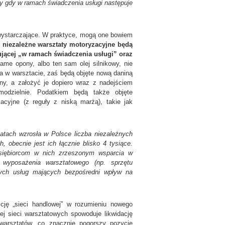
dy gdy w ramach świadczenia usługi następuje
wystarczające. W praktyce, mogą one bowiem
i niezależne warsztaty motoryzacyjne będą
jącej „w ramach świadczenia usługi” oraz
same opony, albo ten sam olej silnikowy, nie
a w warsztacie, zaś będą objęte nową daniną
ony, a założyć je dopiero wraz z nadejściem
modzielnie. Podatkiem będą także objęte
cyjne (z reguły z niską marżą), takie jak
latach wzrosła w Polsce liczba niezależnych
 obecnie jest ich łącznie blisko 4 tysiące.
dsiębiorcom w nich zrzeszonym wsparcia w
wyposażenia warsztatowego (np. sprzętu
nych usług mających bezpośredni wpływ na
cję „sieci handlowej” w rozumieniu nowego
ej sieci warsztatowych spowoduje likwidację
 warsztatów, co znacznie pogorszy pozycję