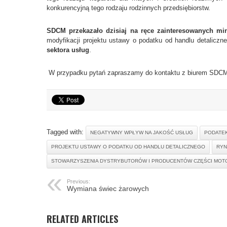
konkurencyjną tego rodzaju rodzinnych przedsiębiorstw.
SDCM przekazało dzisiaj na ręce zainteresowanych mi
modyfikacji projektu ustawy o podatku od handlu detaliczn
sektora usług
.
W przypadku pytań zapraszamy do kontaktu z biurem SD
Tagged with:
NEGATYWNY WPŁYW NA JAKOŚĆ USŁUG
PODATEK
PROJEKTU USTAWY O PODATKU OD HANDLU DETALICZNEGO
RYN
STOWARZYSZENIA DYSTRYBUTORÓW I PRODUCENTÓW CZĘŚCI MOT
Previous:
Wymiana świec żarowych
RELATED ARTICLES