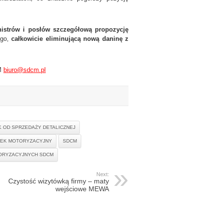
nistrów i posłów szczegółową propozycję
ego,
całkowicie eliminującą nową daninę z
CM
biuro@sdcm.pl
 OD SPRZEDAŻY DETALICZNEJ
EK MOTORYZACYJNY
SDCM
ORYZACYJNYCH SDCM
Next:
Czystość wizytówką firmy – maty
wejściowe MEWA