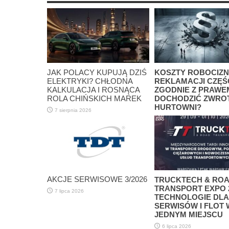
JAK POLACY KUPUJĄ DZIŚ
KOSZTY ROBOCIZN
ELEKTRYKI? CHŁODNA
REKLAMACJI CZĘŚC
KALKULACJA I ROSNĄCA
ZGODNIE Z PRAWE
ROLA CHIŃSKICH MAREK
DOCHODZIĆ ZWRO
HURTOWNI?
7 sierpnia 2026
30 lipca 2026
AKCJE SERWISOWE 3/2026
TRUCKTECH & RO
TRANSPORT EXPO 2
7 lipca 2026
TECHNOLOGIE DLA
SERWISÓW I FLOT 
JEDNYM MIEJSCU
6 lipca 2026