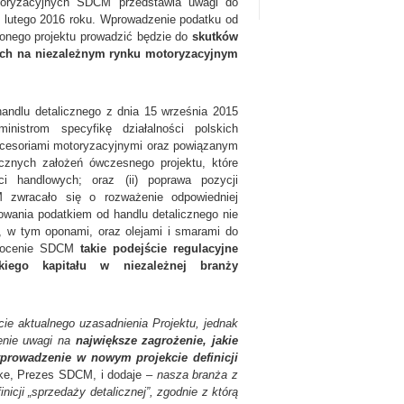
toryzacyjnych SDCM przedstawia uwagi do
 2 lutego 2016 roku. Wprowadzenie podatku od
ionego projektu prowadzić będzie do
skutków
ch na niezależnym rynku motoryzacyjnym
andlu detalicznego z dnia 15 września 2015
nistrom specyfikę działalności polskich
akcesoriami motoryzacyjnymi oraz powiązanym
znych założeń ówczesnego projektu, które
eci handlowych; oraz (ii) poprawa pozycji
M zwracało się o rozważenie odpowiedniej
owania podatkiem od handlu detalicznego nie
i, w tym oponami, oraz olejami i smarami do
W ocenie SDCM
takie podejście regulacyjne
kiego kapitału w niezależnej branży
ie aktualnego uzasadnienia Projektu, jednak
enie uwagi na
największe zagrożenie, jakie
wprowadzenie w nowym projekcie definicji
ke, Prezes SDCM, i dodaje –
nasza branża z
icji „sprzedaży detalicznej”, zgodnie z którą