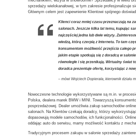
mechanikiem, wizyta w showroomie? Sprzedawcy w wielu bran
sprzedaży wielokanałowej, w tym zakresie profesjonalizuje 
Głównym celem jest zapewnienie Klientowi spójnego doświa
Klienci coraz mniej czasu przeznaczają na za
salonach. Jeszcze kilka lat temu, kupując sam
najczęściej jedna lub dwie wizyty. Zaintere
wiedzą, którą czerpią z Internetu. To tam cz
konsumentom możliwość przejścia całego pro
jakim etapie spotkają się z doradcą w saloni
równoległe i się przenikają. Wirtualny świat 
doradca prezentuje ofertę, korzystając z now
– mówi Wojciech Dopierała, kierownik działu m
Nowoczesne technologie wykorzystywane są m.in. w procesie
Polska, dealera marek BMW i MINI. Towarzyszą konsumentom
posprzedażowej. Dealer umożliwia zakup samochodów online, 
salonach. Na Klientów czekają doradcy, którzy wykorzystując
dopasowują modele samochodów, ich funkcjonalności. Online
oddając auto do serwisu, mamy możliwość kontaktu z mecha
Tradycyjnym procesem zakupu w salonie sprzedaży zainteres