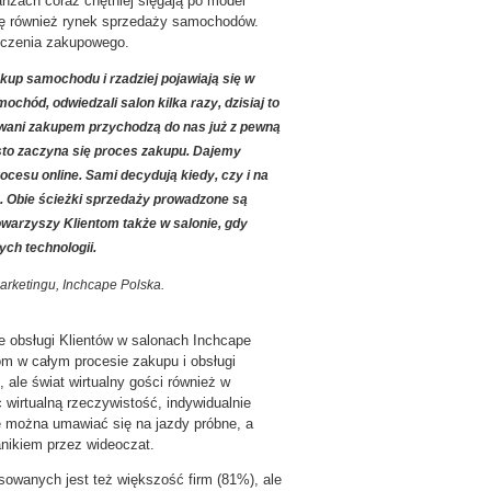
żach coraz chętniej sięgają po model
się również rynek sprzedaży samochodów.
dczenia zakupowego.
kup samochodu i rzadziej pojawiają się w
ochód, odwiedzali salon kilka razy, dzisiaj to
sowani zakupem przychodzą do nas już z pewną
ęsto zaczyna się proces zakupu. Dajemy
cesu online. Sami decydują kiedy, czy i na
e. Obie ścieżki sprzedaży prowadzone są
towarzyszy Klientom także w salonie, gdy
ych technologii.
arketingu, Inchcape Polska.
 obsługi Klientów w salonach Inchcape
 w całym procesie zakupu i obsługi
ale świat wirtualny gości również w
 wirtualną rzeczywistość, indywidualnie
 można umawiać się na jazdy próbne, a
nikiem przez wideoczat.
owanych jest też większość firm (81%), ale