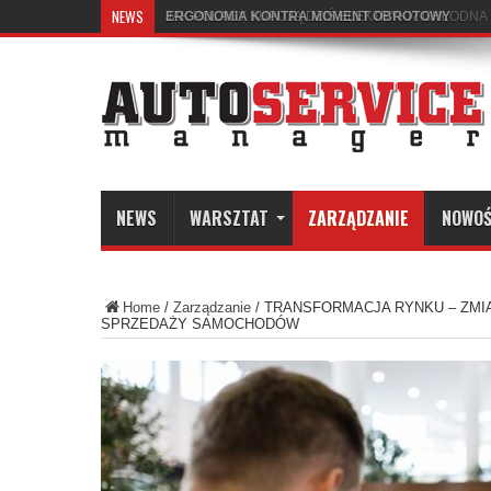
NEWS
ERGONOMIA KONTRA MOMENT OBROTOWY
NEWS
WARSZTAT
ZARZĄDZANIE
NOWOŚ
Home
/
Zarządzanie
/
TRANSFORMACJA RYNKU – ZMI
SPRZEDAŻY SAMOCHODÓW