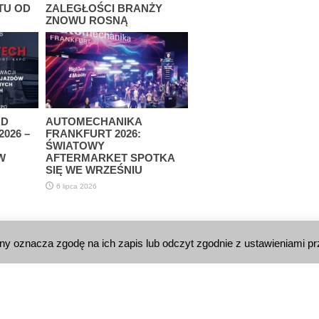
TU OD
ZALEGŁOŚCI BRANŻY
ZNOWU ROSNĄ
13 lipca 2026
AD
AUTOMECHANIKA
026 –
FRANKFURT 2026:
ŚWIATOWY
W
AFTERMARKET SPOTKA
SIĘ WE WRZEŚNIU
6 lipca 2026
yny oznacza zgodę na ich zapis lub odczyt zgodnie z ustawieniami pr
KT