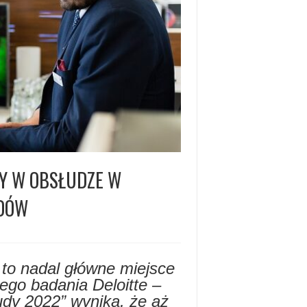
Y W OBSŁUDZE W
ODÓW
to nadal główne miejsce
go badania Deloitte –
dy 2022” wynika, że aż