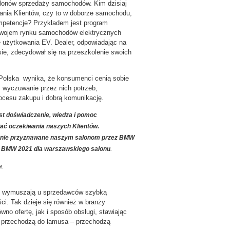
salonów sprzedaży samochodów. Kim dzisiaj
wania Klientów, czy to w doborze samochodu,
ompetencje? Przykładem jest program
zwojem rynku samochodów elektrycznych
e użytkowania EV. Dealer, odpowiadając na
e, zdecydował się na przeszkolenie swoich
 Polska wynika, że konsumenci cenią sobie
 wyczuwanie przez nich potrzeb,
rocesu zakupu i dobrą komunikację.
st doświadczenie, wiedza i pomoc
iać oczekiwania naszych Klientów.
ocznie przyznawane naszym salonom przez BMW
u BMW 2021 dla warszawskiego salonu
.
a.
ów, wymuszają u sprzedawców szybką
ści. Tak dzieje się również w branży
o ofertę, jak i sposób obsługi, stawiając
 przechodzą do lamusa – przechodzą