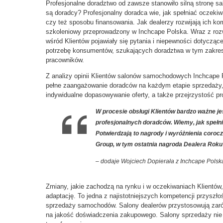
Profesjonalne doradztwo od zawsze stanowiło silną stronę 
są doradcy? Profesjonalny doradca wie, jak spełniać oczeki
czy też sposobu finansowania. Jak dealerzy rozwijają ich k
szkoleniowy przeprowadzony w Inchcape Polska. Wraz z ro
wśród Klientów pojawiały się pytania i niepewności dotycząc
potrzebę konsumentów, szukających doradztwa w tym zakresi
pracowników.
Z analizy opinii Klientów salonów samochodowych Inchcape
pełne zaangażowanie doradców na każdym etapie sprzedaży,
indywidualne dopasowywanie oferty, a także przejrzystość p
W procesie obsługi Klientów bardzo ważne je
profesjonalnych doradców. Wiemy, jak spełn
Potwierdzają to nagrody i wyróżnienia cor
Group, w tym ostatnia nagroda Dealera Rok
– dodaje Wojciech Dopierała z Inchcape Polsk
Zmiany, jakie zachodzą na rynku i w oczekiwaniach Klient
adaptację. To jedna z najistotniejszych kompetencji przyszło
sprzedaży samochodów. Salony dealerów przystosowują zarówn
na jakość doświadczenia zakupowego. Salony sprzedaży nie