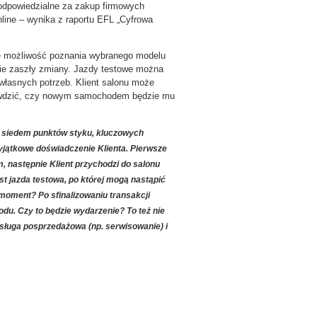
odpowiedzialne za zakup firmowych
ine – wynika z raportu EFL „Cyfrowa
e możliwość poznania wybranego modelu
ie zaszły zmiany. Jazdy testowe można
własnych potrzeb. Klient salonu może
rawdzić, czy nowym samochodem będzie mu
 siedem punktów styku, kluczowych
jątkowe doświadczenie Klienta. Pierwsze
 następnie Klient przychodzi do salonu
st jazda testowa, po której mogą nastąpić
 moment? Po sfinalizowaniu transakcji
du. Czy to będzie wydarzenie? To też nie
bsługa posprzedażowa (np. serwisowanie) i