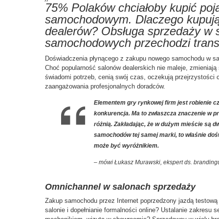
75% Polaków chciałoby kupić poja
samochodowym. Dlaczego kupując
dealerów? Obsługa sprzedaży w 
samochodowych przechodzi trans
Doświadczenia płynącego z zakupu nowego samochodu w salo
Choć popularność salonów dealerskich nie maleje, zmieniają
świadomi potrzeb, cenią swój czas, oczekują przejrzystości
zaangażowania profesjonalnych doradców.
Elementem gry rynkowej firm jest robienie cze
konkurencja. Ma to zwłaszcza znaczenie w pr
różnią. Zakładając, że w dużym mieście są d
samochodów tej samej marki, to właśnie dośw
może być wyróżnikiem.
– mówi Łukasz Murawski, ekspert ds. brandin
Omnichannel w salonach sprzedaży
Zakup samochodu przez Internet poprzedzony jazdą testow
salonie i dopełnianie formalności online? Ustalanie zakresu 