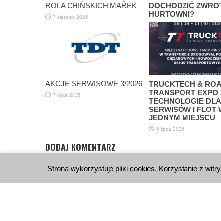
ROLA CHIŃSKICH MAREK
DOCHODZIĆ ZWRO
HURTOWNI?
7 sierpnia 2026
30 lipca 2026
AKCJE SERWISOWE 3/2026
TRUCKTECH & RO
TRANSPORT EXPO 2
7 lipca 2026
TECHNOLOGIE DLA
SERWISÓW I FLOT 
JEDNYM MIEJSCU
6 lipca 2026
DODAJ KOMENTARZ
Musisz się
zalogować
, aby móc dodać komentarz.
Strona wykorzystuje pliki cookies. Korzystanie z witr
WYDAWNICTWO
KONTA