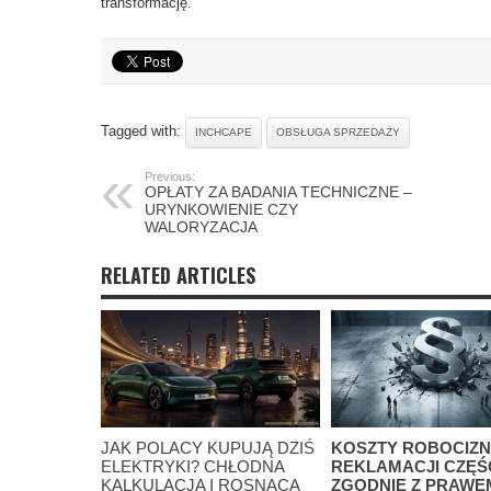
transformację.
Tagged with:
INCHCAPE
OBSŁUGA SPRZEDAŻY
Previous:
OPŁATY ZA BADANIA TECHNICZNE –
URYNKOWIENIE CZY
WALORYZACJA
RELATED ARTICLES
JAK POLACY KUPUJĄ DZIŚ
KOSZTY ROBOCIZN
ELEKTRYKI? CHŁODNA
REKLAMACJI CZĘŚC
KALKULACJA I ROSNĄCA
ZGODNIE Z PRAWE