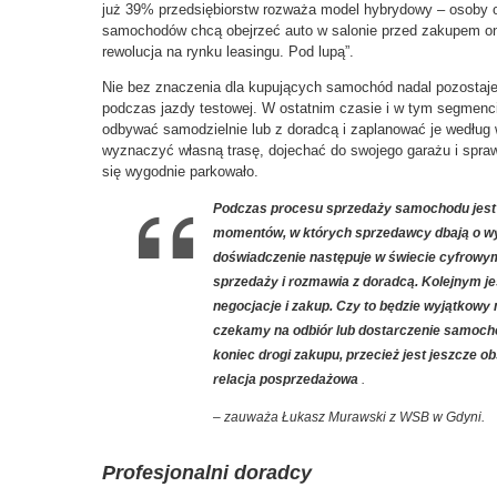
już 39% przedsiębiorstw rozważa model hybrydowy – osoby 
samochodów chcą obejrzeć auto w salonie przed zakupem onl
rewolucja na rynku leasingu. Pod lupą”.
Nie bez znaczenia dla kupujących samochód nadal pozostaj
podczas jazdy testowej. W ostatnim czasie i w tym segmenc
odbywać samodzielnie lub z doradcą i zaplanować je według 
wyznaczyć własną trasę, dojechać do swojego garażu i sp
się wygodnie parkowało.
Podczas procesu sprzedaży samochodu jest
momentów, w których sprzedawcy dbają o wy
doświadczenie następuje w świecie cyfrowym,
sprzedaży i rozmawia z doradcą. Kolejnym je
negocjacje i zakup. Czy to będzie wyjątkowy
czekamy na odbiór lub dostarczenie samocho
koniec drogi zakupu, przecież jest jeszcze o
relacja posprzedażowa
.
– zauważa Łukasz Murawski z WSB w Gdyni.
Profesjonalni doradcy