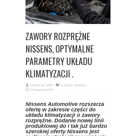
ZAWORY ROZPRĘŻNE
NISSENS, OPTYMALNE
PARAMETRY UKŁADU
KLIMATYZACJI .
Posted by:
ASM
in
Części
,
Nowości
19 kwietnia 2021
Nissens Automotive rozszerza
ofertę w zakresie części do
układu klimatyzacji o zawory
rozprężne. Dodanie nowej linii
produktowej do i tak już bardzo
szerokiej oferty Nissens jest