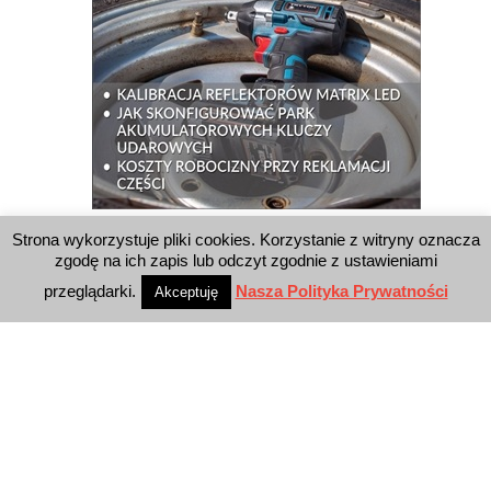
Strona wykorzystuje pliki cookies. Korzystanie z witryny oznacza
WYSZUKIWARKA
zgodę na ich zapis lub odczyt zgodnie z ustawieniami
przeglądarki.
Nasza Polityka Prywatności
Akceptuję
WYDAWNICTWO
Reklama
E-wydanie