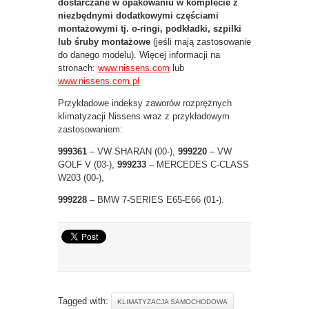
dostarczane w opakowaniu w komplecie z
niezbędnymi dodatkowymi częściami
montażowymi tj. o-ringi, podkładki, szpilki
lub śruby montażowe
(jeśli mają zastosowanie
do danego modelu). Więcej informacji na
stronach:
www.nissens.com
lub
www.nissens.com.pl
Przykładowe indeksy zaworów rozprężnych
klimatyzacji Nissens wraz z przykładowym
zastosowaniem:
999361
– VW SHARAN (00-),
999220
– VW
GOLF V (03-),
999233
– MERCEDES C-CLASS
W203 (00-),
999228
– BMW 7-SERIES E65-E66 (01-).
Tagged with:
KLIMATYZACJA SAMOCHODOWA