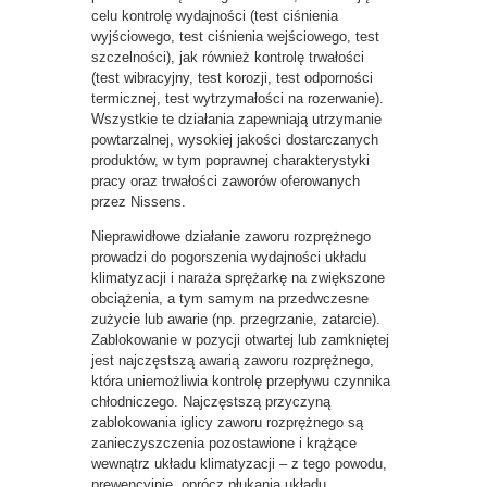
celu kontrolę wydajności (test ciśnienia
wyjściowego, test ciśnienia wejściowego, test
szczelności), jak również kontrolę trwałości
(test wibracyjny, test korozji, test odporności
termicznej, test wytrzymałości na rozerwanie).
Wszystkie te działania zapewniają utrzymanie
powtarzalnej, wysokiej jakości dostarczanych
produktów, w tym poprawnej charakterystyki
pracy oraz trwałości zaworów oferowanych
przez Nissens.
Nieprawidłowe działanie zaworu rozprężnego
prowadzi do pogorszenia wydajności układu
klimatyzacji i naraża sprężarkę na zwiększone
obciążenia, a tym samym na przedwczesne
zużycie lub awarie (np. przegrzanie, zatarcie).
Zablokowanie w pozycji otwartej lub zamkniętej
jest najczęstszą awarią zaworu rozprężnego,
która uniemożliwia kontrolę przepływu czynnika
chłodniczego. Najczęstszą przyczyną
zablokowania iglicy zaworu rozprężnego są
zanieczyszczenia pozostawione i krążące
wewnątrz układu klimatyzacji – z tego powodu,
prewencyjnie, oprócz płukania układu