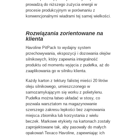
prowadzą do niższego zużycia energii w
procesie produkcyjnym w porównaniu z
konwencjonalnymi wiadrami tej samej wielkości.
Rozwiązania zorientowane na
klienta
Havoline PitPack to wydajny system
przechowywania, ekspozycji i dozowania olejów
silnikowych, który zapewnia integralność
produktu od momentu wyjęcia z pudełka, aż do
zaaplikowania go w silniku klienta.
Każdy karton z tektury falistej mieści 20 litrów
oleju silnikowego, umieszczonego w
samozamykającym się worku z polietylenu.
Pudełka można łatwo układać w stosy, co
pozwala warsztatom na magazynowanie
szerszego zakresu lepkości bez zajmowania
miejsca zbiornika lub korzystania z wielu
beczek. Markowe etykiety na kartonach zostały
zaprojektowane tak, aby pasowały do małych
opakowań Texaco Havoline, zapewniając ich