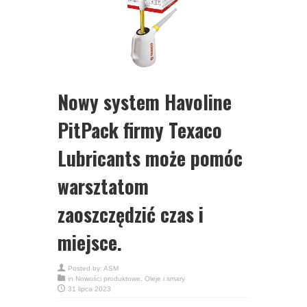
Nowy system Havoline
PitPack firmy Texaco
Lubricants może pomóc
warsztatom
zaoszczędzić czas i
miejsce.
Posted by:
ASM
in
Nowości produktowe
,
Oleje i smary
31 lipca 2023