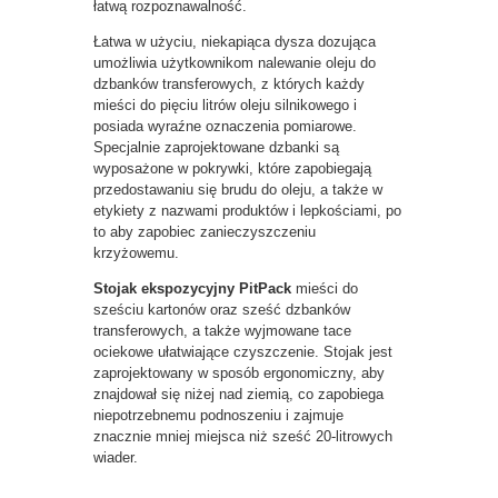
łatwą rozpoznawalność.
Łatwa w użyciu, niekapiąca dysza dozująca
umożliwia użytkownikom nalewanie oleju do
dzbanków transferowych, z których każdy
mieści do pięciu litrów oleju silnikowego i
posiada wyraźne oznaczenia pomiarowe.
Specjalnie zaprojektowane dzbanki są
wyposażone w pokrywki, które zapobiegają
przedostawaniu się brudu do oleju, a także w
etykiety z nazwami produktów i lepkościami, po
to aby zapobiec zanieczyszczeniu
krzyżowemu.
Stojak ekspozycyjny PitPack
mieści do
sześciu kartonów oraz sześć dzbanków
transferowych, a także wyjmowane tace
ociekowe ułatwiające czyszczenie. Stojak jest
zaprojektowany w sposób ergonomiczny, aby
znajdował się niżej nad ziemią, co zapobiega
niepotrzebnemu podnoszeniu i zajmuje
znacznie mniej miejsca niż sześć 20-litrowych
wiader.