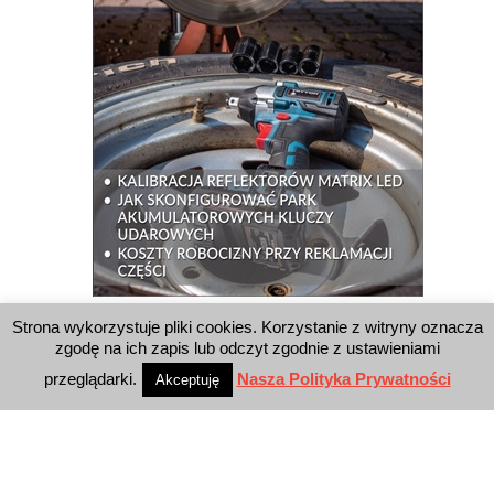
Strona wykorzystuje pliki cookies. Korzystanie z witryny oznacza
WYSZUKIWARKA
zgodę na ich zapis lub odczyt zgodnie z ustawieniami
przeglądarki.
Nasza Polityka Prywatności
Akceptuję
WYDAWNICTWO