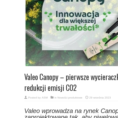
Valeo Canopy – pierwsze wycieracz
redukcji emisji CO2
Posted by:
ASM
in
Nowości produktowe
29 września 2023
Valeo wprowadza na rynek Canopy
zaprojektowane tak, aby niwelow