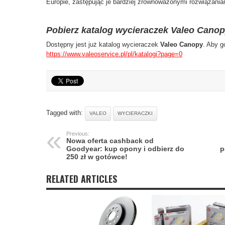
Europie, zastępując je bardziej zrównoważonymi rozwiązania
Pobierz katalog wycieraczek Valeo Cano
Dostępny jest już katalog wycieraczek
Valeo Canopy
. Aby g
https://www.valeoservice.pl/pl/katalogi?page=0
Tagged with:
VALEO
WYCIERACZKI
Previous:
Nowa oferta cashback od
Goodyear: kup opony i odbierz do
p
250 zł w gotówce!
RELATED ARTICLES