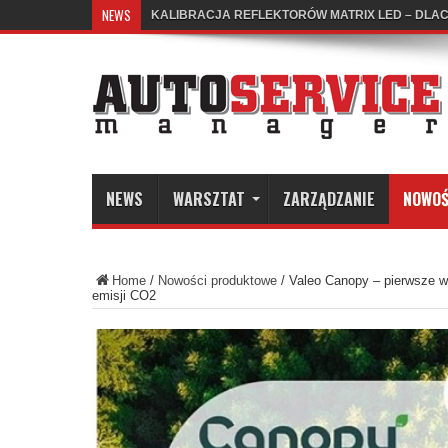
NEWS
KALIBRACJA REFLEKTORÓW MATRIX LED – DLA
NEWS
WARSZTAT
ZARZĄDZANIE
NOWOŚ
Home
/
Nowości produktowe
/
Valeo Canopy – pierwsze wy
emisji CO2