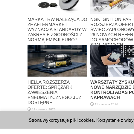
MARKA TRW NALEŻĄCA DO
NGK IGNITION PAR
ZF AFTERMARKET
ROZSZERZA OFERT
WYZNACZA STANDARDY W
ŚWIEC ZAPŁONOWY
ZAKRESIE ZGODNOŚCI Z
26 NOWYCH REFER
NORMĄ EMISJI EURO7
DO SAMOCHODÓW
SPALINOWYCH I
17 lipca 2026
HYBRYDOWYCH, O
PORSCHE PO DACI
13 lipca 2026
HELLA ROZSZERZA
WARSZTATY ZYSKU
OFERTĘ: SPRĘŻARKI
NOWE NARZĘDZIE 
ZAWIESZENIA
KONTROLI ADAS P
PNEUMATYCZNEGO JUŻ
NAPRAWACH
DOSTĘPNE
11 czerwca 2026
12 czerwca 2026
Możliwość komentowania zost
Strona wykorzystuje pliki cookies. Korzystanie z witr