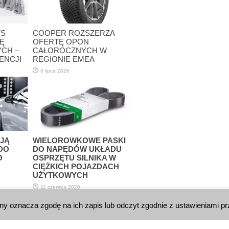
TS
COOPER ROZSZERZA
Ę
OFERTĘ OPON
CH –
CAŁOROCZNYCH W
ENCJI
REGIONIE EMEA
6 lipca 2026
D
Ę
JĄ
WIELOROWKOWE PASKI
DO
DO NAPĘDÓW UKŁADU
O
OSPRZĘTU SILNIKA W
CIĘŻKICH POJAZDACH
UŻYTKOWYCH
11 czerwca 2026
ała wyłączona.
yny oznacza zgodę na ich zapis lub odczyt zgodnie z ustawieniami pr