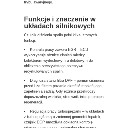
trybu awaryjnego.
Funkcje i znaczenie w
układach silnikowych
Czujnik ciśnienia spalin pełni kilka istotnych
funkcji:
• Kontrola pracy zaworu EGR – ECU
wykorzystuje różnicę ciśnień między
kolektorem wydechowym a dolotowym do
obliczenia rzeczywistego przepływu
recyrkulowanych spalin.
• Diagnoza stanu filtra DPF – pomiar ciśnienia
przed i za filtrem pozwala określić stopień jego
zapełnienia sadzą. Gdy różnica przekroczy
dopuszczalną wartość, sterownik inicjuje proces
regeneracji.
• Regulacja pracy turbosprężarki – w układach
z turbosprężarką o zmiennej geometrii łopatek,
czujnik EGP umożliwia dokładną kontrolę
ciśnienia zwrotnego i optymalne sterowanie