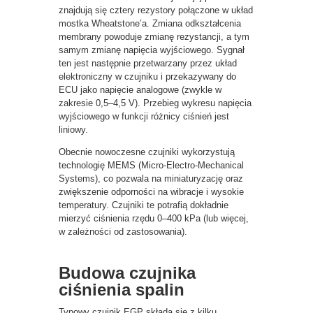
znajdują się cztery rezystory połączone w układ
mostka Wheatstone’a. Zmiana odkształcenia
membrany powoduje zmianę rezystancji, a tym
samym zmianę napięcia wyjściowego. Sygnał
ten jest następnie przetwarzany przez układ
elektroniczny w czujniku i przekazywany do
ECU jako napięcie analogowe (zwykle w
zakresie 0,5–4,5 V). Przebieg wykresu napięcia
wyjściowego w funkcji różnicy ciśnień jest
liniowy.
Obecnie nowoczesne czujniki wykorzystują
technologię MEMS (Micro-Electro-Mechanical
Systems), co pozwala na miniaturyzację oraz
zwiększenie odporności na wibracje i wysokie
temperatury. Czujniki te potrafią dokładnie
mierzyć ciśnienia rzędu 0–400 kPa (lub więcej,
w zależności od zastosowania).
Budowa czujnika
ciśnienia spalin
Typowy czujnik EGP składa się z kilku