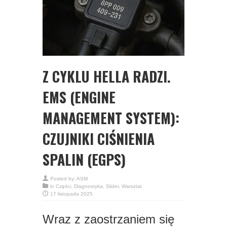
Z CYKLU HELLA RADZI.
EMS (ENGINE
MANAGEMENT SYSTEM):
CZUJNIKI CIŚNIENIA
SPALIN (EGPS)
Posted by:
ASM
in
Części
,
Diagnostyka
,
Slider
,
Warsztat
17 listopada 2025
Wraz z zaostrzaniem się