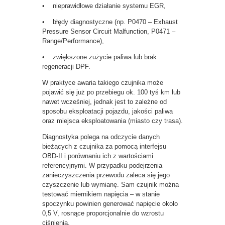
• nieprawidłowe działanie systemu EGR,
• błędy diagnostyczne (np. P0470 – Exhaust
Pressure Sensor Circuit Malfunction, P0471 –
Range/Performance),
• zwiększone zużycie paliwa lub brak
regeneracji DPF.
W praktyce awaria takiego czujnika może
pojawić się już po przebiegu ok. 100 tyś km lub
nawet wcześniej, jednak jest to zależne od
sposobu eksploatacji pojazdu, jakości paliwa
oraz miejsca eksploatowania (miasto czy trasa).
Diagnostyka polega na odczycie danych
bieżących z czujnika za pomocą interfejsu
OBD-II i porównaniu ich z wartościami
referencyjnymi. W przypadku podejrzenia
zanieczyszczenia przewodu zaleca się jego
czyszczenie lub wymianę. Sam czujnik można
testować miernikiem napięcia – w stanie
spoczynku powinien generować napięcie około
0,5 V, rosnące proporcjonalnie do wzrostu
ciśnienia.