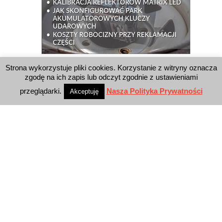
Strona wykorzystuje pliki cookies. Korzystanie z witryny oznacza
WYSZUKIWARKA
zgodę na ich zapis lub odczyt zgodnie z ustawieniami
przeglądarki.
Nasza Polityka Prywatności
Akceptuję
WYDAWNICTWO
Reklama
E-wydanie
Newsletter
Polityka prywatności