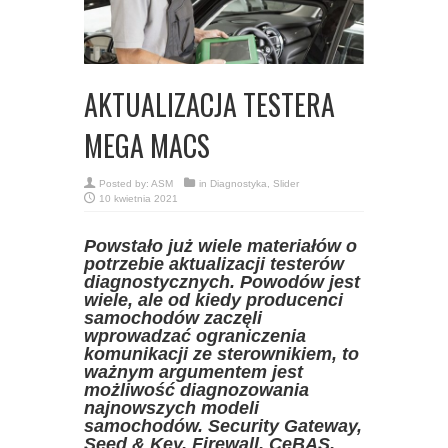
AKTUALIZACJA TESTERA
MEGA MACS
Posted by:
ASM
in
Diagnostyka
,
Slider
10 kwietnia 2021
Powstało już wiele materiałów o
potrzebie aktualizacji testerów
diagnostycznych. Powodów jest
wiele, ale od kiedy producenci
samochodów zaczęli
wprowadzać ograniczenia
komunikacji ze sterownikiem, to
ważnym argumentem jest
możliwość diagnozowania
najnowszych modeli
samochodów. Security Gateway,
Seed & Key, Firewall, CeBAS,