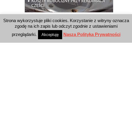
Strona wykorzystuje pliki cookies. Korzystanie z witryny oznacza
WYSZUKIWARKA
zgodę na ich zapis lub odczyt zgodnie z ustawieniami
przeglądarki.
Nasza Polityka Prywatności
Akceptuję
WYDAWNICTWO
Reklama
E-wydanie
Newsletter
Polityka prywatności
KONTAKT
E-Business Press Sp. z o.o.
Al. Jerozolimskie 81/7.10