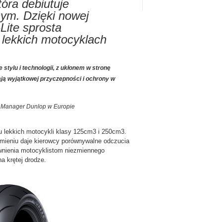
óra debiutuje
ym. Dzięki nowej
ite sprosta
lekkich motocyklach
 stylu i technologii, z ukłonem w stronę
ją wyjątkowej przyczepności i ochrony w
g Manager Dunlop w Europie
 lekkich motocykli klasy 125cm3 i 250cm3.
omieniu daje kierowcy porównywalne odczucia
ewnienia motocyklistom niezmiennego
a krętej drodze.