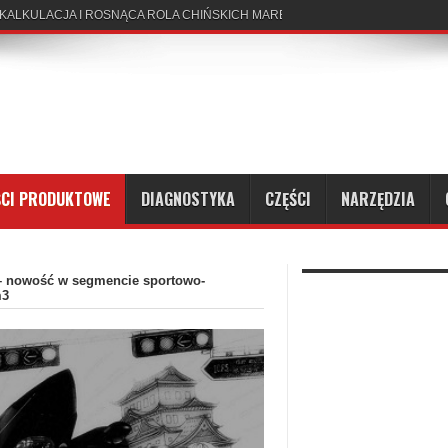
 KALKULACJA I ROSNĄCA ROLA CHIŃSKICH MAREK
CI PRODUKTOWE
DIAGNOSTYKA
CZĘŚCI
NARZĘDZIA
– nowość w segmencie sportowo-
m3