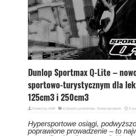
Dunlop Sportmax Q-Lite – now
sportowo-turystycznym dla lek
125cm3 i 250cm3
Posted by:
ASM
in
Nowości produktowe
,
Serwis oponiarski
2 lu
Hypersportowe osiągi, podwyższon
poprawione prowadzenie – to najw