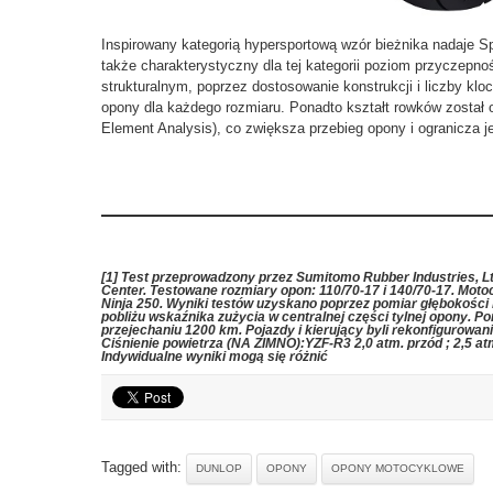
Inspirowany kategorią hypersportową wzór bieżnika nadaje Sp
także charakterystyczny dla tej kategorii poziom przyczepn
strukturalnym, poprzez dostosowanie konstrukcji i liczby k
opony dla każdego rozmiaru. Ponadto kształt rowków został 
Element Analysis), co zwiększa przebieg opony i ogranicza j
[1] Test przeprowadzony przez Sumitomo Rubber Industries, Lt
Center. Testowane rozmiary opon: 110/70-17 i 140/70-17. M
Ninja 250. Wyniki testów uzyskano poprzez pomiar głębokośc
pobliżu wskaźnika zużycia w centralnej części tylnej opony. P
przejechaniu 1200 km. Pojazdy i kierujący byli rekonfigurowan
Ciśnienie powietrza (NA ZIMNO):YZF-R3 2,0 atm. przód ; 2,5 atm. 
Indywidualne wyniki mogą się różnić
Tagged with:
DUNLOP
OPONY
OPONY MOTOCYKLOWE