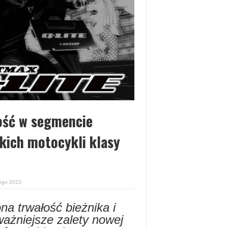
ość w segmencie
kich motocykli klasy
tego 2023
a trwałość bieżnika i
ażniejsze zalety nowej