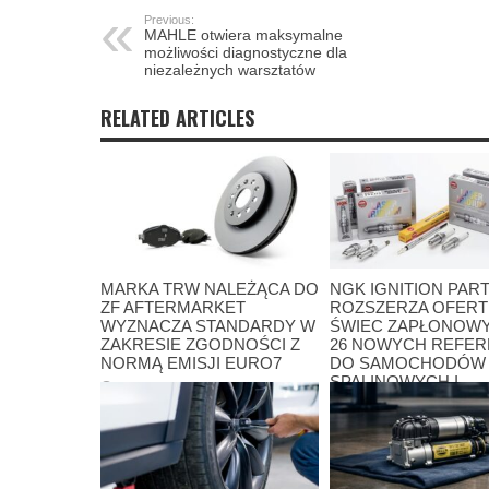
Previous:
MAHLE otwiera maksymalne
możliwości diagnostyczne dla
niezależnych warsztatów
RELATED ARTICLES
MARKA TRW NALEŻĄCA DO
NGK IGNITION PAR
ZF AFTERMARKET
ROZSZERZA OFERT
WYZNACZA STANDARDY W
ŚWIEC ZAPŁONOWY
ZAKRESIE ZGODNOŚCI Z
26 NOWYCH REFER
NORMĄ EMISJI EURO7
DO SAMOCHODÓW
SPALINOWYCH I
17 lipca 2026
HYBRYDOWYCH, O
PORSCHE PO DACI
13 lipca 2026