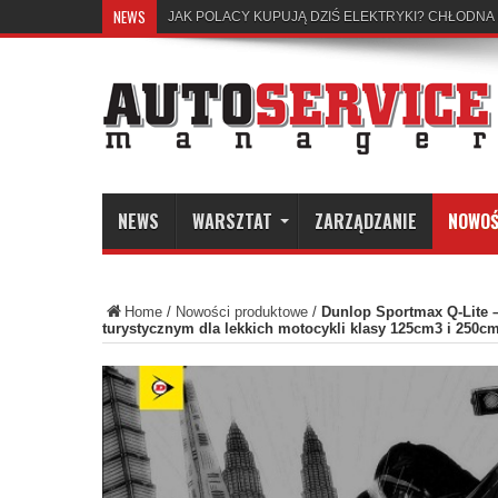
NEWS
JAK POLACY KUPUJĄ DZIŚ ELEKTRYKI? CHŁODNA
ERGONOMIA KONTRA MOMENT OBROTOWY
NEWS
WARSZTAT
ZARZĄDZANIE
NOWOŚ
Home
/
Nowości produktowe
/
Dunlop Sportmax Q-Lite 
turystycznym dla lekkich motocykli klasy 125cm3 i 250c