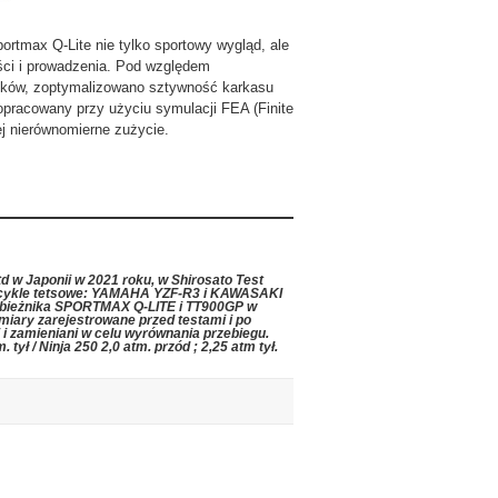
ortmax Q-Lite nie tylko sportowy wygląd, ale
ości i prowadzenia. Pod względem
locków, zoptymalizowano sztywność karkasu
opracowany przy użyciu symulacji FEA (Finite
ej nierównomierne zużycie.
d w Japonii w 2021 roku, w Shirosato Test
otocykle tetsowe: YAMAHA YZF-R3 i KAWASAKI
i bieżnika SPORTMAX Q-LITE i TT900GP w
omiary zarejestrowane przed testami i po
i i zamieniani w celu wyrównania przebiegu.
tył / Ninja 250 2,0 atm. przód ; 2,25 atm tył.