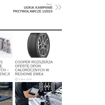
Next:
UOKiK KAMPANIE
PRZYWOŁAWCZE 1/2023
TS
COOPER ROZSZERZA
Ę
OFERTĘ OPON
CH –
CAŁOROCZNYCH W
ENCJI
REGIONIE EMEA
6 lipca 2026
D
Ę