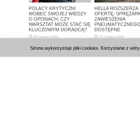
POLACY KRYTYCZNI
HELLA ROZSZERZA
WOBEC SWOJEJ WIEDZY
OFERTĘ: SPRĘŻARK
O OPONACH. CZY
ZAWIESZENIA
WARSZTAT MOŻE STAĆ SIĘ
PNEUMATYCZNEGO
KLUCZOWYM DORADCĄ?
DOSTĘPNE
30 czerwca 2026
12 czerwca 2026
Możliwość komentowania zost
Strona wykorzystuje pliki cookies. Korzystanie z witr
WYDAWNICTWO
KONTA
E-Bus
Reklama
Al. J
02-0
E-wydanie
E-mai
Newsletter
Polityka prywatności