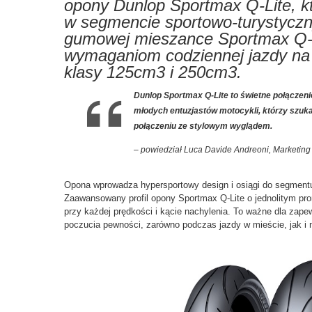
opony Dunlop Sportmax Q-Lite, kt
w segmencie sportowo-turystyczn
gumowej mieszance Sportmax Q-L
wymaganiom codziennej jazdy na 
klasy 125cm3 i 250cm3.
Dunlop Sportmax Q-Lite to świetne połączenie
młodych entuzjastów motocykli, którzy szuka
połączeniu ze stylowym wyglądem.
– powiedział Luca Davide Andreoni, Marketin
Opona wprowadza hypersportowy design i osiągi do segmentu
Zaawansowany profil opony Sportmax Q-Lite o jednolitym pr
przy każdej prędkości i kącie nachylenia. To ważne dla zap
poczucia pewności, zarówno podczas jazdy w mieście, jak i n