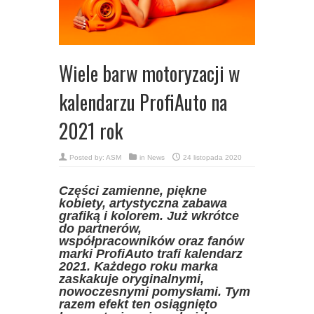
Wiele barw motoryzacji w
kalendarzu ProfiAuto na
2021 rok
Posted by:
ASM
in
News
24 listopada 2020
Części zamienne, piękne
kobiety, artystyczna zabawa
grafiką i kolorem. Już wkrótce
do partnerów,
współpracowników oraz fanów
marki ProfiAuto trafi kalendarz
2021. Każdego roku marka
zaskakuje oryginalnymi,
nowoczesnymi pomysłami. Tym
razem efekt ten osiągnięto